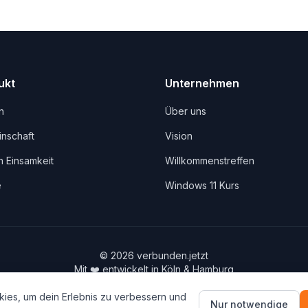
ukt
Unternehmen
n
Über uns
nschaft
Vision
 Einsamkeit
Willkommenstreffen
e
Windows 11 Kurs
©
2026
verbunden.jetzt
Mit ❤️ entwickelt in Köln & Hamburg
Gebaut von
MaxMy.Business
ies, um dein Erlebnis zu verbessern und
info@verbunden.jetzt
Nur notwendige