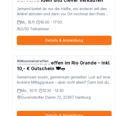
Gut verhandeln und clever verkaufen
Jemand bietet dir nur die Hälfte, ein anderer will den
Artikel abholen und dann vor Ort nochmal den Preis
drücken. Solche Situationen verunsichern viele, die
Mi., 18.11.
16:00 - 17:00
online verkaufen. In dieser Schulung bekommst du
0/30 Teilnehmer
einfache Strategien an die Hand, mit denen du
freundlich aber bestimmt verhandelst. Du lernst auch,
woran du unseriöse Anfragen erkennst und wie du
Details & Anmeldung
sicher abwickelst.
Willkommenstreffen
Willkommenstreffen im Rio Grande – inkl.
10,- € Gutschein 🍽️🥗
Gemeinsam essen, gemeinsam genießen. Lust auf eine
leckere Mittagspause – aber nicht allein? Dann bist du
bei unserem nächsten Willkommenstreffen genau
Mo., 30.11.
12:30 - 14:30
richtig! Wir laden 10 neue Mitglieder unserer
Duvenstedter Damm 72, 22397 Hamburg
Gemeinschaft zu einem gemeinsamen Mittagessen ins
Restaurant Rio Grande in Duvenstedt ein. Jeder erhält
einen Gutschein im Wert von 10,- €, der für einen
köstlichen Mittagstisch vor Ort genutzt werden kann.
Details & Anmeldung