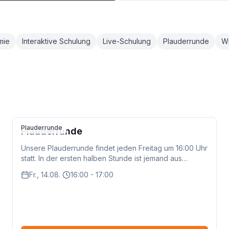
mie
Interaktive Schulung
Live-Schulung
Plauderrunde
Wi
Plauderrunde
Plauderrunde
Unsere Plauderrunde findet jeden Freitag um 16:00 Uhr
statt. In der ersten halben Stunde ist jemand aus
unserem Team dabei, um das Gespräch zu moderieren
Fr., 14.08.
16:00 - 17:00
und Fragen zu beantworten. Danach könnt ihr gerne so
lange weiter plaudern, wie ihr möchtet – ganz unter
euch!