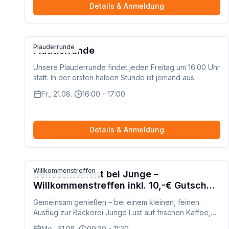
nichts vorzubereiten. Max sitzt auf dem Balkon, du
Details & Anmeldung
sitzt, wo du magst, und dann reden wir. Los geht es um
16:00 Uhr, wir nehmen uns ungefähr eine Stunde.
Melde dich einfach an, dann findest du den Zugang
rechtzeitig hier auf dieser Seite.
Plauderrunde
Plauderrunde
Unsere Plauderrunde findet jeden Freitag um 16:00 Uhr
statt. In der ersten halben Stunde ist jemand aus
unserem Team dabei, um das Gespräch zu moderieren
Fr., 21.08.
16:00 - 17:00
und Fragen zu beantworten. Danach könnt ihr gerne so
lange weiter plaudern, wie ihr möchtet – ganz unter
euch!
Details & Anmeldung
Willkommenstreffen
Genussmoment bei Junge –
Willkommenstreffen inkl. 10,-€ Gutschein
🥐☕
Gemeinsam genießen – bei einem kleinen, feinen
Ausflug zur Bäckerei Junge Lust auf frischen Kaffee,
leckeres Gebäck und gute Gespräche? Dann ist dieses
Mo., 31.08.
09:30 - 11:30