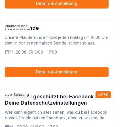
In kleiner Runde bleibt Zeit für Austausch, Lachen und
Details & Anmeldung
neue Begegnungen. Wir kümmern uns um die
Reservierung – du bringst einfach Lust auf einen
besonderen Abend mit. Die Kosten für Speisen und
Getränke werden vor Ort selbst getragen. 👉 Hinweis:
Plauderrunde
Plauderrunde
Die Runde ist auf maximal 4 Personen begrenzt – für
einen persönlichen Abend mit Stil, Ausblick und
Unsere Plauderrunde findet jeden Freitag um 16:00 Uhr
Atmosphäre.
statt. In der ersten halben Stunde ist jemand aus
unserem Team dabei, um das Gespräch zu moderieren
Fr., 28.08.
16:00 - 17:00
und Fragen zu beantworten. Danach könnt ihr gerne so
lange weiter plaudern, wie ihr möchtet – ganz unter
euch!
Details & Anmeldung
Live-Schulung
PRO
Sicher und geschützt bei Facebook:
Deine Datenschutzeinstellungen
Wer kann eigentlich alles sehen, was du bei Facebook
postest? Viele nutzen Facebook, ohne zu wissen, dass
Fremde Zugriff auf ihre Fotos und persönlichen
Mi., 09.09.
16:00 - 17:00