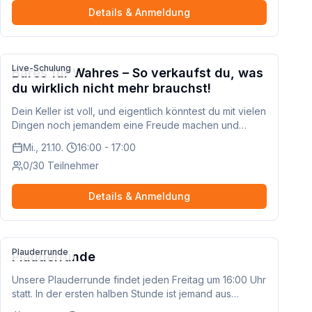
dass andere neugierig werden.
Details & Anmeldung
Live-Schulung
Bares für Wahres – So verkaufst du, was
du wirklich nicht mehr brauchst!
Dein Keller ist voll, und eigentlich könntest du mit vielen
Dingen noch jemandem eine Freude machen und
dabei etwas Geld verdienen. Aber wie fängt man an? In
Mi., 21.10.
16:00 - 17:00
dieser Schulung zeigen wir dir die beliebtesten
0/30 Teilnehmer
Verkaufsplattformen und erklären, welche sich wofür
eignet. Du lernst, wie du einen fairen Preis festlegst
und deine erste Anzeige erstellst. Keine Sorge, wir
Details & Anmeldung
gehen alles gemeinsam durch, damit du dich sicher
fühlst.
Plauderrunde
Plauderrunde
Unsere Plauderrunde findet jeden Freitag um 16:00 Uhr
statt. In der ersten halben Stunde ist jemand aus
unserem Team dabei, um das Gespräch zu moderieren