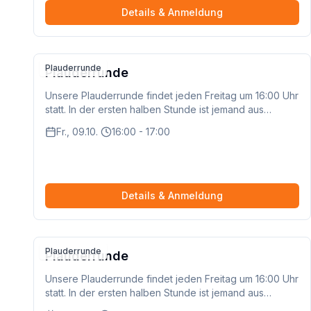
einen Gutschein im Wert von 10,- €, der für einen
Details & Anmeldung
köstlichen Mittagstisch vor Ort genutzt werden kann.
Ob Pasta, Fleischgericht, vegetarische Spezialität oder
knackiger Salat – im Rio Grande ist für jeden
Geschmack etwas dabei. 🧡 Das erwartet dich: Ein
Plauderrunde
Plauderrunde
gemeinsames Mittagessen mit 9 weiteren neuen
Mitgliedern von verbunden.jetzt Ein Gutschein im Wert
Unsere Plauderrunde findet jeden Freitag um 16:00 Uhr
von 10,- € pro Person Gelegenheit zum Austauschen,
statt. In der ersten halben Stunde ist jemand aus
Kennenlernen und Genießen 🎟️ Die Teilnahme an den
unserem Team dabei, um das Gespräch zu moderieren
Fr., 09.10.
16:00 - 17:00
Willkommenstreffen ist einmalig pro Person. Lerne
und Fragen zu beantworten. Danach könnt ihr gerne so
andere kennen. Wir laden dich ein! 💬 Warum wir das
lange weiter plaudern, wie ihr möchtet – ganz unter
machen? Weil Essen verbindet – und weil echte
euch!
Gemeinschaft nicht nur digital stattfindet. Dieses kleine,
persönliche Mittagstreffen soll euch zusammenbringen,
Details & Anmeldung
euch eine schöne Zeit schenken – und natürlich etwas
Leckeres auf den Teller bringen.
Plauderrunde
Plauderrunde
Unsere Plauderrunde findet jeden Freitag um 16:00 Uhr
statt. In der ersten halben Stunde ist jemand aus
unserem Team dabei, um das Gespräch zu moderieren