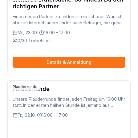
machen Videos lebendiger? Nach dem Filmen geht es
richtigen Partner
an die Bearbeitung. Wir erklären dir in Ruhe: - wie du
Szenen schneidest, - Musik hinzufügst, - Text und
Einen neuen Partner zu finden ist ein schöner Wunsch,
Untertitel einbaust, - Farben anpasst, und dein Video
aber im Internet lauern leider auch Betrüger, die genau
am Ende exportierst und teilen kannst. Alles ohne
das ausnutzen. In dieser Schulung zeigen wir dir,
Stress, ohne Fachwörter und mit ganz viel Freude am
Mi., 23.09.
16:00 - 17:00
welche Partnerbörsen seriös sind und woran du
Ausprobieren. Zwischendurch bleibt Zeit zum Plaudern,
0/30 Teilnehmer
erkennst, ob ein Profil echt ist. Du bekommst klare
Fragenstellen und für gemeinsame Aha-Momente.
Warnsignale an die Hand und lernst, wie du dich sicher
auf diesen Plattformen bewegst. So kannst du die
Partnersuche entspannt angehen und dich auf echte
Details & Anmeldung
Begegnungen freuen.
Plauderrunde
Plauderrunde
Unsere Plauderrunde findet jeden Freitag um 16:00 Uhr
statt. In der ersten halben Stunde ist jemand aus
unserem Team dabei, um das Gespräch zu moderieren
Fr., 02.10.
16:00 - 17:00
und Fragen zu beantworten. Danach könnt ihr gerne so
lange weiter plaudern, wie ihr möchtet – ganz unter
euch!