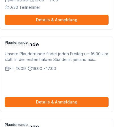
Informationen haben. In dieser Schulung gehen wir
0/30 Teilnehmer
gemeinsam deine Datenschutzeinstellungen durch und
stellen sie so ein, dass du die Kontrolle behältst. Du
bekommst jeden Schritt verständlich erklärt und kannst
Details & Anmeldung
direkt an deinem eigenen Gerät mitmachen.
Plauderrunde
Plauderrunde
Unsere Plauderrunde findet jeden Freitag um 16:00 Uhr
statt. In der ersten halben Stunde ist jemand aus
unserem Team dabei, um das Gespräch zu moderieren
Fr., 18.09.
16:00 - 17:00
und Fragen zu beantworten. Danach könnt ihr gerne so
lange weiter plaudern, wie ihr möchtet – ganz unter
euch!
Details & Anmeldung
Plauderrunde
Plauderrunde