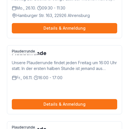
leckeres Gebäck und gute Gespräche? Dann ist dieses
Mo., 26.10.
09:30 - 11:30
Event genau das Richtige für dich! Für unsere
Hamburger Str. 163, 22926 Ahrensburg
Willkommenstreffen laden wir bis zu 10 neue Mitglieder
zu einem entspannten, genussvollen Vormittag in die
Bäckerei Junge in Ahrensburg ein. Jeder erhält einen
Details & Anmeldung
10 € Gutschein, mit dem du dir vor Ort dein
Lieblingsfrühstück, ein warmes Getränk oder süße
Leckereien aussuchen kannst. Aber das Beste: Ihr trefft
euch als Gruppe, kommt miteinander ins Gespräch und
Plauderrunde
Plauderrunde
verbringt gemeinsam eine schöne Zeit – ganz
entspannt, ungezwungen und lecker. 🧡 Das erwartet
Unsere Plauderrunde findet jeden Freitag um 16:00 Uhr
dich: Ein gemeinsames Treffen mit anderen neuen
statt. In der ersten halben Stunde ist jemand aus
Mitgliedern der Gemeinschaft Ein 10 € Gutschein für
unserem Team dabei, um das Gespräch zu moderieren
Fr., 06.11.
16:00 - 17:00
deine Auswahl bei Junge Gelegenheit zum
und Fragen zu beantworten. Danach könnt ihr gerne so
Kennenlernen, Austauschen und Genießen Ein
lange weiter plaudern, wie ihr möchtet – ganz unter
bisschen Alltagspause – mitten in Ahrensburg 🎟️ Die
euch!
Teilnahme an den Willkommenstreffen ist einmalig pro
Person 💬 Warum wir das machen? Weil Gemeinschaft
Details & Anmeldung
mehr ist als nur ein Klick. Wir möchten euch die
Möglichkeit geben, euch persönlich kennenzulernen,
neue Kontakte zu knüpfen – und einfach mal
gemeinsam zu genießen.
Plauderrunde