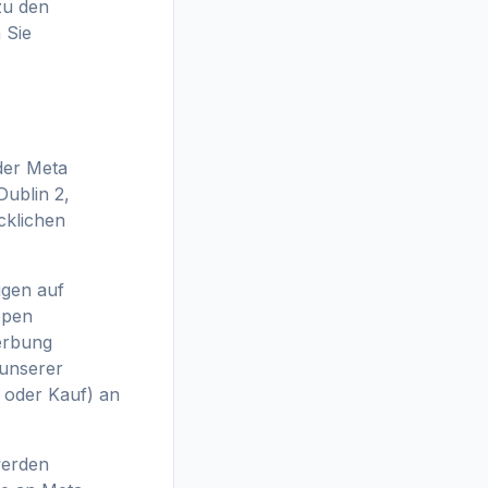
zu den
 Sie
der Meta
Dublin 2,
cklichen
igen auf
ppen
erbung
 unserer
g oder Kauf) an
werden