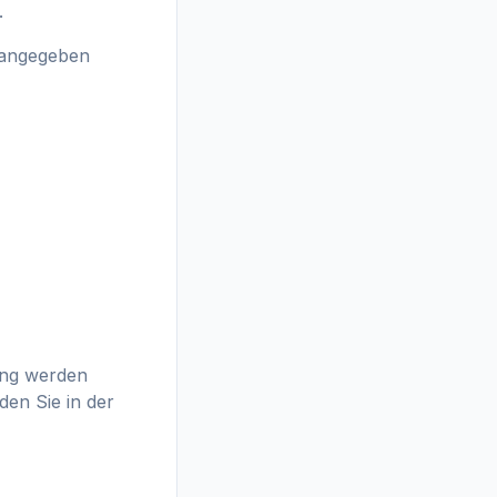
.
g angegeben
lung werden
den Sie in der