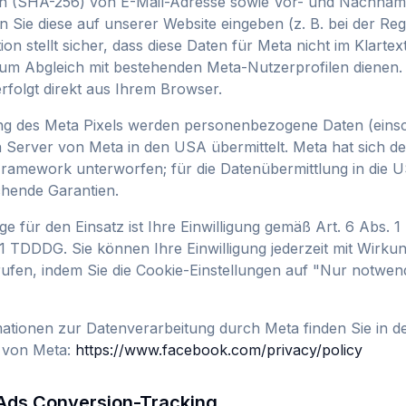
n (SHA-256) von E-Mail-Adresse sowie Vor- und Nachnam
 Sie diese auf unserer Website eingeben (z. B. bei der Regi
on stellt sicher, dass diese Daten für Meta nicht im Klartext
um Abgleich mit bestehenden Meta-Nutzerprofilen dienen.
rfolgt direkt aus Ihrem Browser.
ng des Meta Pixels werden personenbezogene Daten (einsch
n Server von Meta in den USA übermittelt. Meta hat sich
Framework unterworfen; für die Datenübermittlung in die 
chende Garantien.
e für den Einsatz ist Ihre Einwilligung gemäß Art. 6 Abs. 1
1 TDDDG. Sie können Ihre Einwilligung jederzeit mit Wirkun
ufen, indem Sie die Cookie-Einstellungen auf "Nur notwen
ationen zur Datenverarbeitung durch Meta finden Sie in d
e von Meta:
https://www.facebook.com/privacy/policy
 Ads Conversion-Tracking