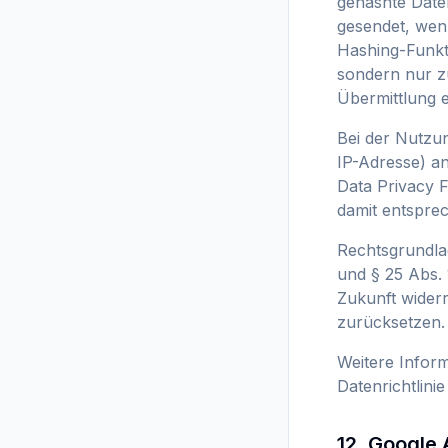
gehashte Date
gesendet, wenn
Hashing-Funkti
sondern nur z
Übermittlung e
Bei der Nutzu
IP-Adresse) a
Data Privacy 
damit entspre
Rechtsgrundlag
und § 25 Abs. 
Zukunft widerr
zurücksetzen.
Weitere Inform
Datenrichtlini
12. Google