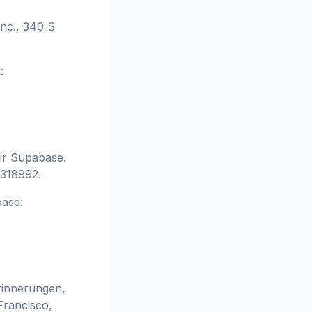
Inc., 340 S
:
ir Supabase.
 318992.
base:
rinnerungen,
Francisco,