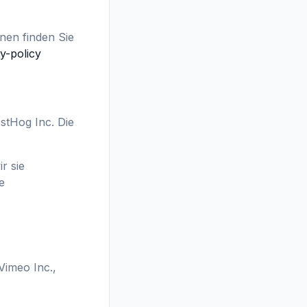
nen finden Sie
y-policy
stHog Inc. Die
r sie
e
Vimeo Inc.,