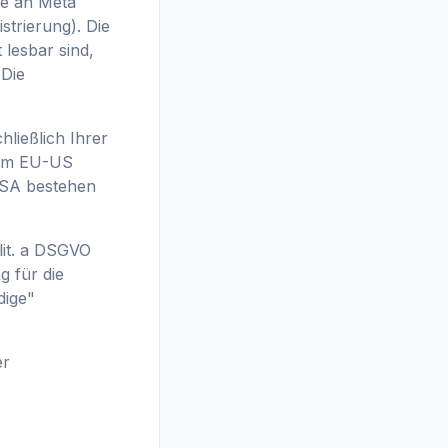
e an Meta
strierung). Die
 lesbar sind,
 Die
ließlich Ihrer
 dem EU-US
USA bestehen
 lit. a DSGVO
g für die
dige"
er