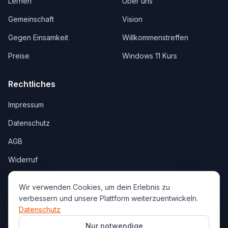
Lernen
Über uns
Gemeinschaft
Vision
Gegen Einsamkeit
Willkommenstreffen
Preise
Windows 11 Kurs
Rechtliches
Impressum
Datenschutz
AGB
Widerruf
Wir verwenden Cookies, um dein Erlebnis zu
verbessern und unsere Plattform weiterzuentwickeln.
Datenschutz
©
2026
verbunden.jetzt
Mit ❤️ entwickelt in Köln & Hamburg
Nur notwendige