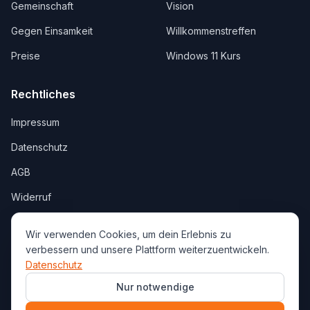
Gemeinschaft
Vision
Gegen Einsamkeit
Willkommenstreffen
Preise
Windows 11 Kurs
Rechtliches
Impressum
Datenschutz
AGB
Widerruf
Wir verwenden Cookies, um dein Erlebnis zu
verbessern und unsere Plattform weiterzuentwickeln.
Datenschutz
©
2026
verbunden.jetzt
Mit ❤️ entwickelt in Köln & Hamburg
Nur notwendige
Gebaut von
MaxMy.Business