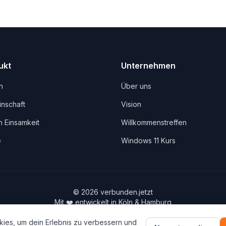
ukt
Unternehmen
n
Über uns
nschaft
Vision
 Einsamkeit
Willkommenstreffen
e
Windows 11 Kurs
©
2026
verbunden.jetzt
Mit ❤️ entwickelt in Köln & Hamburg
Gebaut von
MaxMy.Business
ies, um dein Erlebnis zu verbessern und