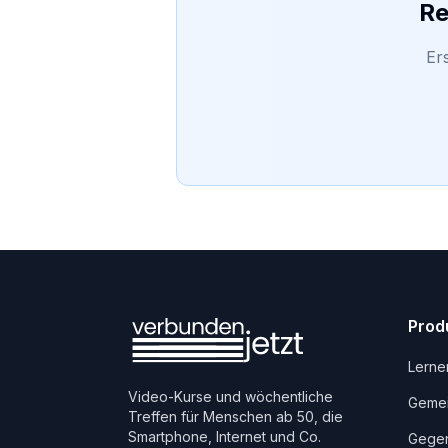
Re
Er
Prod
Lerne
Video-Kurse und wöchentliche
Gemei
Treffen für Menschen ab 50, die
Smartphone, Internet und Co.
Gegen