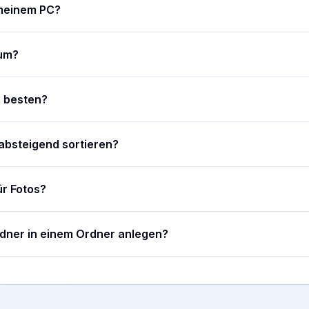
 meinem PC?
 um?
m besten?
absteigend sortieren?
ür Fotos?
dner in einem Ordner anlegen?