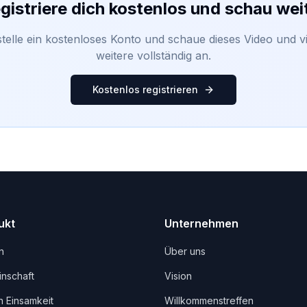
gistriere dich kostenlos und schau wei
stelle ein kostenloses Konto und schaue dieses Video und vi
weitere vollständig an.
Kostenlos registrieren
ukt
Unternehmen
n
Über uns
nschaft
Vision
 Einsamkeit
Willkommenstreffen