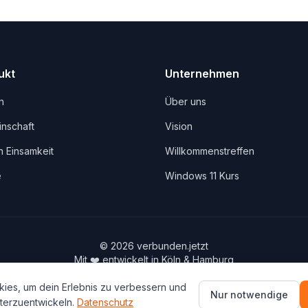
ukt
Unternehmen
n
Über uns
nschaft
Vision
 Einsamkeit
Willkommenstreffen
e
Windows 11 Kurs
©
2026
verbunden.jetzt
Mit ❤️ entwickelt in Köln & Hamburg
Gebaut von
MaxMy.Business
ies, um dein Erlebnis zu verbessern und
info@verbunden.jetzt
Nur notwendige
terzuentwickeln.
Datenschutz