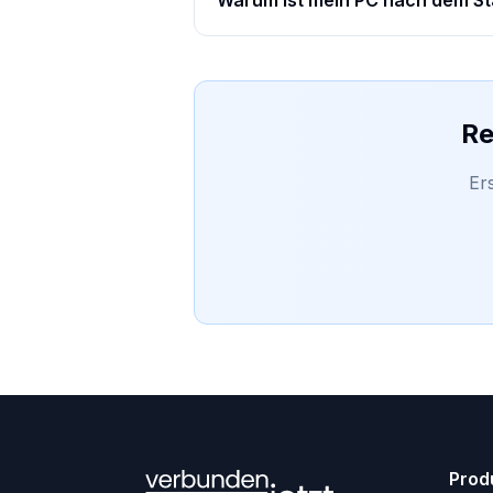
Warum ist mein PC nach dem St
Re
Er
Prod