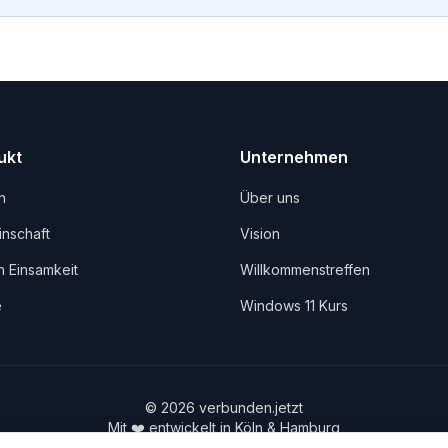
ukt
Unternehmen
n
Über uns
nschaft
Vision
 Einsamkeit
Willkommenstreffen
e
Windows 11 Kurs
©
2026
verbunden.jetzt
Mit ❤️ entwickelt in Köln & Hamburg
Gebaut von
MaxMy.Business