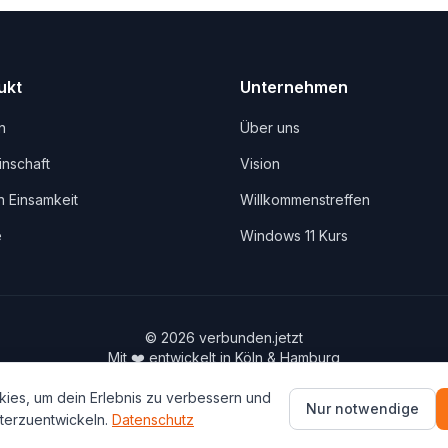
ukt
Unternehmen
n
Über uns
nschaft
Vision
 Einsamkeit
Willkommenstreffen
e
Windows 11 Kurs
©
2026
verbunden.jetzt
Mit ❤️ entwickelt in Köln & Hamburg
Gebaut von
MaxMy.Business
ies, um dein Erlebnis zu verbessern und
info@verbunden.jetzt
Nur notwendige
terzuentwickeln.
Datenschutz